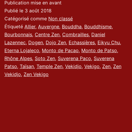
Publication mise en avant
Publié le
3 août 2018
Catégorisé comme
Non classé
Étiqueté
Allier
,
Auvergne
,
Bouddha
,
Bouddhisme
,
Bourbonnais
,
Centre Zen
,
Combrailles
,
Daniel
Lazennec
,
Dogen
,
Dojo Zen
,
Echassières
,
Eikyu Chu
,
Eterna Lojaleco
,
Monto de Pacao
,
Monto de Patso
,
Rhône Alpes
,
Soto Zen
,
Suverena Paco
,
Suverena
Patso
,
Taïsan
,
Temple Zen
,
Vekidjo
,
Vekigo
,
Zen
,
Zen
Vekidjo
,
Zen Vekigo