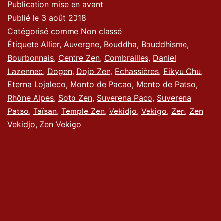
Publication mise en avant
Publié le
3 août 2018
Catégorisé comme
Non classé
Étiqueté
Allier
,
Auvergne
,
Bouddha
,
Bouddhisme
,
Bourbonnais
,
Centre Zen
,
Combrailles
,
Daniel
Lazennec
,
Dogen
,
Dojo Zen
,
Echassières
,
Eikyu Chu
,
Eterna Lojaleco
,
Monto de Pacao
,
Monto de Patso
,
Rhône Alpes
,
Soto Zen
,
Suverena Paco
,
Suverena
Patso
,
Taïsan
,
Temple Zen
,
Vekidjo
,
Vekigo
,
Zen
,
Zen
Vekidjo
,
Zen Vekigo